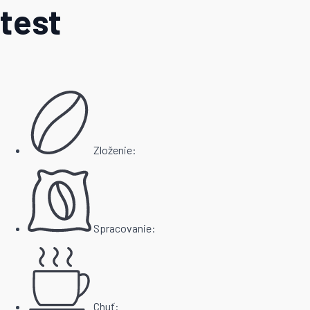
test
Zloženie:
Spracovanie:
Chuť: