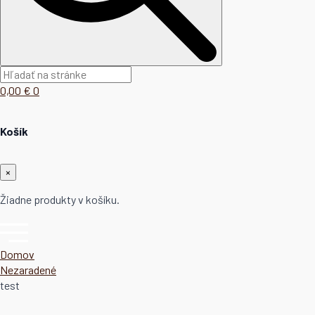
0,00
€
0
Košík
×
Žiadne produkty v košíku.
Domov
Nezaradené
test