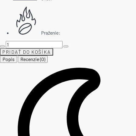
Praženie:
množstvo
test
PRIDAŤ DO KOŠÍKA
Popis
Recenzie (0)