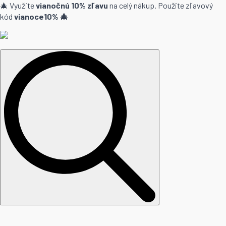
🎄 Využite
vianočnú 10% zľavu
na celý nákup. Použite zľavový
kód
vianoce10% 🎄
Search
for: